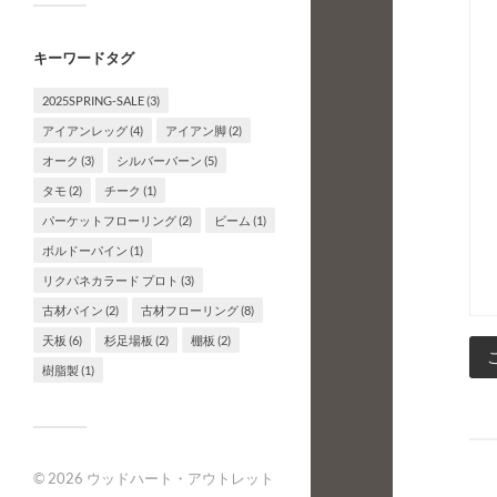
キーワードタグ
2025SPRING-SALE
(3)
アイアンレッグ
(4)
アイアン脚
(2)
オーク
(3)
シルバーバーン
(5)
タモ
(2)
チーク
(1)
パーケットフローリング
(2)
ビーム
(1)
ボルドーパイン
(1)
リクパネカラード プロト
(3)
古材パイン
(2)
古材フローリング
(8)
天板
(6)
杉足場板
(2)
棚板
(2)
樹脂製
(1)
© 2026
ウッドハート・アウトレット